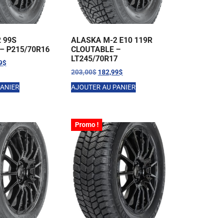
 99S
ALASKA M-2 E10 119R
– P215/70R16
CLOUTABLE –
LT245/70R17
9
$
203,00
$
182,99
$
PANIER
AJOUTER AU PANIER
Promo !