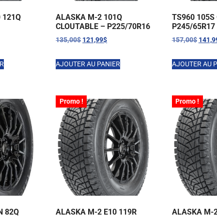
 121Q
ALASKA M-2 101Q
TS960 105S
CLOUTABLE – P225/70R16
P245/65R17
135,00
$
121,99
$
157,00
$
141,9
ER
AJOUTER AU PANIER
AJOUTER AU 
Promo !
Promo !
N 82Q
ALASKA M-2 E10 119R
ALASKA M-2