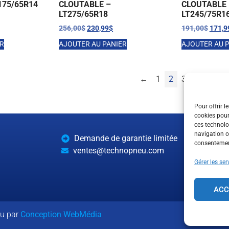
175/65R14
CLOUTABLE –
CLOUTABLE 
LT275/65R18
LT245/75R1
256,00
$
230,99
$
191,00
$
171,9
ER
AJOUTER AU PANIER
AJOUTER AU 
←
1
2
3
→
Pour offrir l
cookies pour
ces technolo
navigation ou
Demande de garantie limitée
consentement
ventes@technopneu.com
Gérer les ser
ACC
çu par
Conception WebMédia