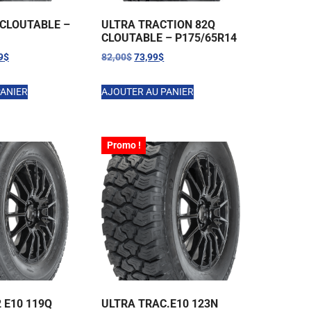
 CLOUTABLE –
ULTRA TRACTION 82Q
CLOUTABLE – P175/65R14
9
$
82,00
$
73,99
$
PANIER
AJOUTER AU PANIER
Promo !
 E10 119Q
ULTRA TRAC.E10 123N