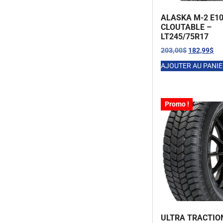
ALASKA M-2 E10
CLOUTABLE –
LT245/75R17
203,00
$
182,99
$
AJOUTER AU PANI
Promo !
ULTRA TRACTIO