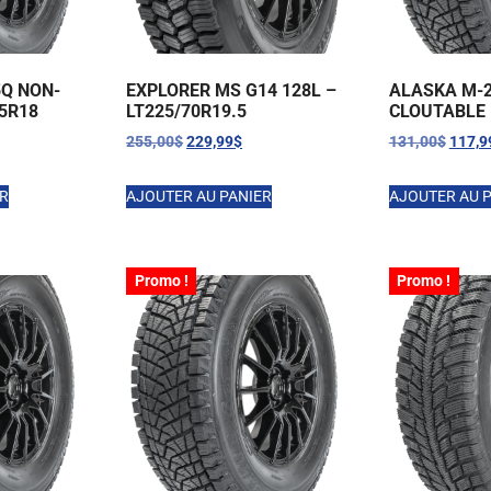
5Q NON-
EXPLORER MS G14 128L –
ALASKA M-2
65R18
LT225/70R19.5
CLOUTABLE 
255,00
$
229,99
$
131,00
$
117,9
ER
AJOUTER AU PANIER
AJOUTER AU 
Promo !
Promo !