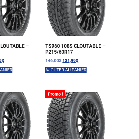
CLOUTABLE –
TS960 108S CLOUTABLE –
P215/60R17
9
$
146,00
$
131,99
$
PANIER
AJOUTER AU PANIER
Promo !