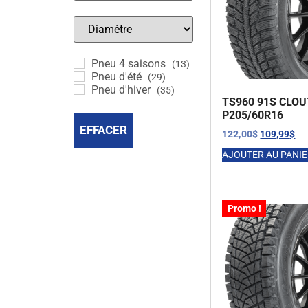
Pneu 4 saisons
(13)
Pneu d'été
(29)
Pneu d'hiver
(35)
TS960 91S CLOU
P205/60R16
EFFACER
122,00
$
109,99
$
AJOUTER AU PANI
Promo !