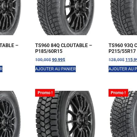
TABLE –
TS960 84Q CLOUTABLE –
TS960 93Q 
P185/60R15
P215/55R17
100,00
$
90,99
$
128,00
$
115,9
ER
AJOUTER AU PANIER
AJOUTER AU 
Promo !
Promo !