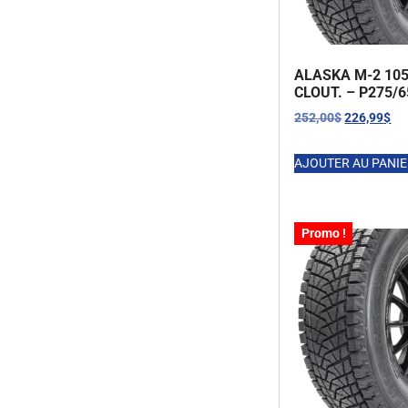
ALASKA M-2 10
CLOUT. – P275/
252,00
$
226,99
$
AJOUTER AU PANI
Promo !