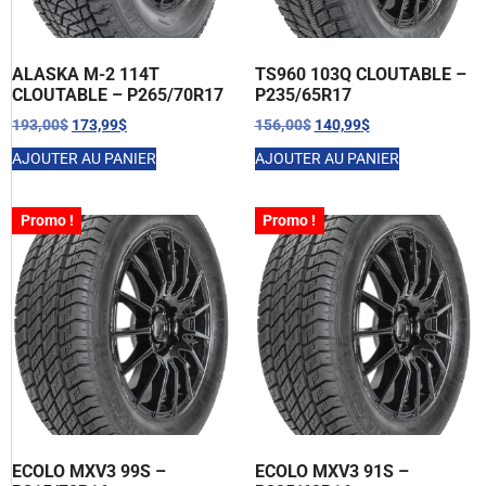
ALASKA M-2 114T
TS960 103Q CLOUTABLE –
CLOUTABLE – P265/70R17
P235/65R17
193,00
$
173,99
$
156,00
$
140,99
$
AJOUTER AU PANIER
AJOUTER AU PANIER
Promo !
Promo !
ECOLO MXV3 99S –
ECOLO MXV3 91S –