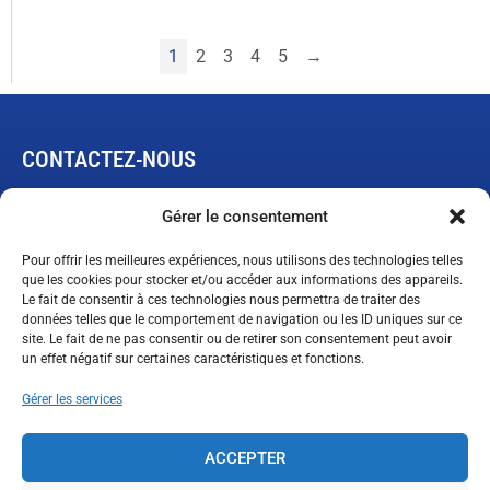
1
2
3
4
5
→
CONTACTEZ-NOUS
445, rue de L’Expansion
Gérer le consentement
Rimouski, Québec G5M 1B4
Pour offrir les meilleures expériences, nous utilisons des technologies telles
que les cookies pour stocker et/ou accéder aux informations des appareils.
Le fait de consentir à ces technologies nous permettra de traiter des
Demande de garantie limitée
données telles que le comportement de navigation ou les ID uniques sur ce
ventes@technopneu.com
site. Le fait de ne pas consentir ou de retirer son consentement peut avoir
un effet négatif sur certaines caractéristiques et fonctions.
Gérer les services
SUIVEZ-NOUS
ACCEPTER