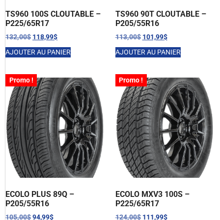
TS960 100S CLOUTABLE –
TS960 90T CLOUTABLE –
P225/65R17
P205/55R16
132,00
$
118,99
$
113,00
$
101,99
$
AJOUTER AU PANIER
AJOUTER AU PANIER
Promo !
Promo !
ECOLO PLUS 89Q –
ECOLO MXV3 100S –
P205/55R16
P225/65R17
105,00
$
94,99
$
124,00
$
111,99
$