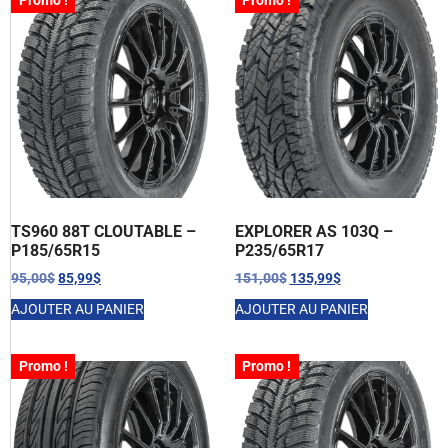
Promo !
Promo !
TS960 88T CLOUTABLE –
EXPLORER AS 103Q –
P185/65R15
P235/65R17
95,00
$
85,99
$
151,00
$
135,99
$
AJOUTER AU PANIER
AJOUTER AU PANIER
Promo !
Promo !