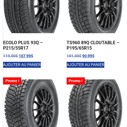
ECOLO PLUS 93Q –
TS960 89Q CLOUTABLE –
P215/55R17
P195/65R15
119,00
$
107,99
$
101,00
$
90,99
$
AJOUTER AU PANIER
AJOUTER AU PANIER
Promo !
Promo !