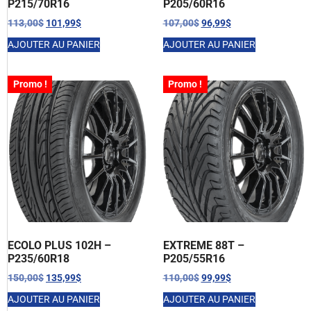
P215/70R16
P205/60R16
113,00
$
101,99
$
107,00
$
96,99
$
AJOUTER AU PANIER
AJOUTER AU PANIER
Promo !
Promo !
ECOLO PLUS 102H –
EXTREME 88T –
P235/60R18
P205/55R16
150,00
$
135,99
$
110,00
$
99,99
$
AJOUTER AU PANIER
AJOUTER AU PANIER