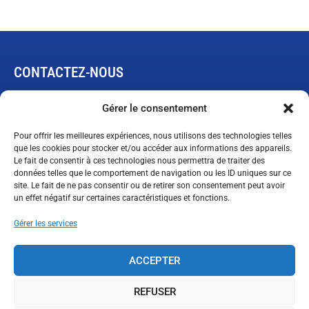
CONTACTEZ-NOUS
445, rue de L’Expansion
Gérer le consentement
Rimouski, Québec G5M 1B4
Pour offrir les meilleures expériences, nous utilisons des technologies telles
que les cookies pour stocker et/ou accéder aux informations des appareils.
Le fait de consentir à ces technologies nous permettra de traiter des
Demande de garantie limitée
données telles que le comportement de navigation ou les ID uniques sur ce
ventes@technopneu.com
site. Le fait de ne pas consentir ou de retirer son consentement peut avoir
un effet négatif sur certaines caractéristiques et fonctions.
Gérer les services
SUIVEZ-NOUS
ACCEPTER
REFUSER