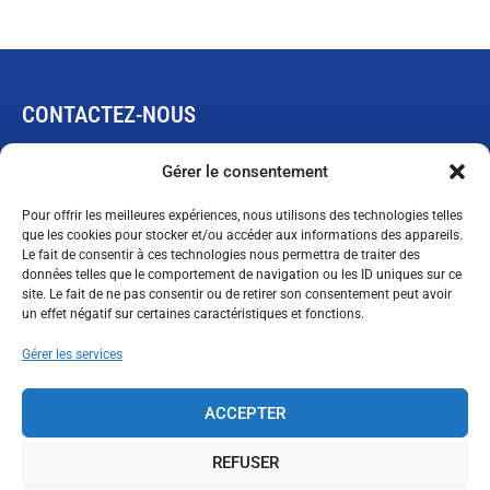
CONTACTEZ-NOUS
445, rue de L’Expansion
Gérer le consentement
Rimouski, Québec G5M 1B4
Pour offrir les meilleures expériences, nous utilisons des technologies telles
que les cookies pour stocker et/ou accéder aux informations des appareils.
Le fait de consentir à ces technologies nous permettra de traiter des
Demande de garantie limitée
données telles que le comportement de navigation ou les ID uniques sur ce
ventes@technopneu.com
site. Le fait de ne pas consentir ou de retirer son consentement peut avoir
un effet négatif sur certaines caractéristiques et fonctions.
Gérer les services
SUIVEZ-NOUS
ACCEPTER
REFUSER