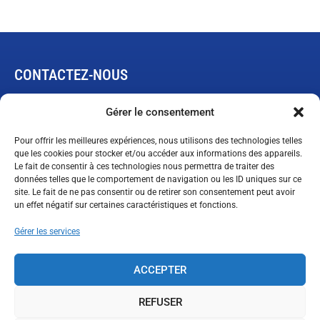
CONTACTEZ-NOUS
445, rue de L’Expansion
Gérer le consentement
Rimouski, Québec G5M 1B4
Pour offrir les meilleures expériences, nous utilisons des technologies telles
que les cookies pour stocker et/ou accéder aux informations des appareils.
Le fait de consentir à ces technologies nous permettra de traiter des
Demande de garantie limitée
données telles que le comportement de navigation ou les ID uniques sur ce
ventes@technopneu.com
site. Le fait de ne pas consentir ou de retirer son consentement peut avoir
un effet négatif sur certaines caractéristiques et fonctions.
Gérer les services
SUIVEZ-NOUS
ACCEPTER
REFUSER