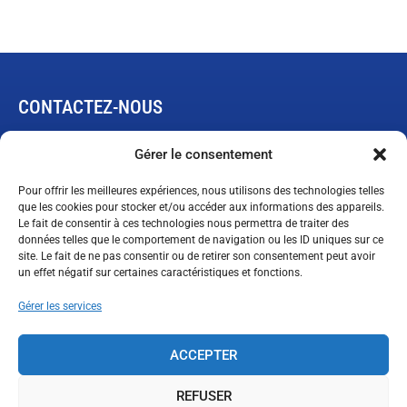
CONTACTEZ-NOUS
445, rue de L’Expansion
Gérer le consentement
Rimouski, Québec G5M 1B4
Pour offrir les meilleures expériences, nous utilisons des technologies telles
que les cookies pour stocker et/ou accéder aux informations des appareils.
Le fait de consentir à ces technologies nous permettra de traiter des
Demande de garantie limitée
données telles que le comportement de navigation ou les ID uniques sur ce
ventes@technopneu.com
site. Le fait de ne pas consentir ou de retirer son consentement peut avoir
un effet négatif sur certaines caractéristiques et fonctions.
Gérer les services
SUIVEZ-NOUS
ACCEPTER
REFUSER