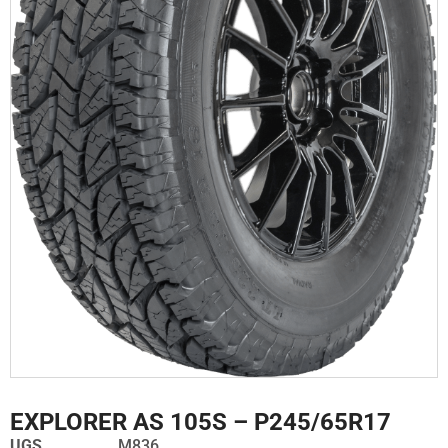
EXPLORER AS 105S – P245/65R17
UGS
M836