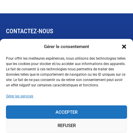
CONTACTEZ-NOUS
445, rue de L’Expansion
Gérer le consentement
Rimouski, Québec G5M 1B4
Pour offrir les meilleures expériences, nous utilisons des technologies telles
que les cookies pour stocker et/ou accéder aux informations des appareils.
Le fait de consentir à ces technologies nous permettra de traiter des
Demande de garantie limitée
données telles que le comportement de navigation ou les ID uniques sur ce
ventes@technopneu.com
site. Le fait de ne pas consentir ou de retirer son consentement peut avoir
un effet négatif sur certaines caractéristiques et fonctions.
Gérer les services
SUIVEZ-NOUS
ACCEPTER
REFUSER