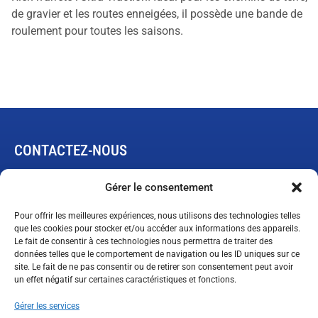
de gravier et les routes enneigées, il possède une bande de
roulement pour toutes les saisons.
CONTACTEZ-NOUS
445, rue de L’Expansion
Gérer le consentement
Rimouski, Québec G5M 1B4
Pour offrir les meilleures expériences, nous utilisons des technologies telles
que les cookies pour stocker et/ou accéder aux informations des appareils.
Le fait de consentir à ces technologies nous permettra de traiter des
Demande de garantie limitée
données telles que le comportement de navigation ou les ID uniques sur ce
ventes@technopneu.com
site. Le fait de ne pas consentir ou de retirer son consentement peut avoir
un effet négatif sur certaines caractéristiques et fonctions.
Gérer les services