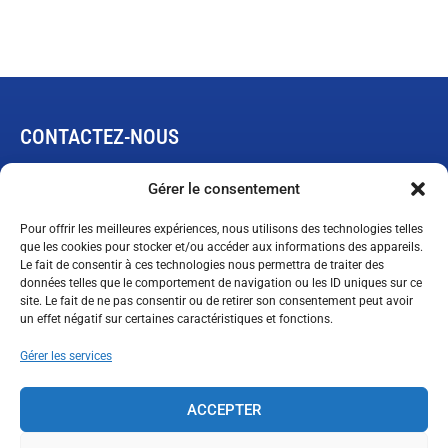
CONTACTEZ-NOUS
445, rue de L’Expansion
Gérer le consentement
Rimouski, Québec G5M 1B4
Pour offrir les meilleures expériences, nous utilisons des technologies telles
que les cookies pour stocker et/ou accéder aux informations des appareils.
Le fait de consentir à ces technologies nous permettra de traiter des
Demande de garantie limitée
données telles que le comportement de navigation ou les ID uniques sur ce
ventes@technopneu.com
site. Le fait de ne pas consentir ou de retirer son consentement peut avoir
un effet négatif sur certaines caractéristiques et fonctions.
Gérer les services
SUIVEZ-NOUS
ACCEPTER